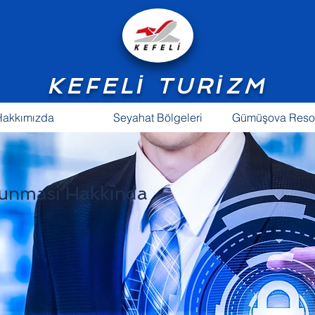
KEFELİ TURİZM
Hakkımızda
Seyahat Bölgeleri
Gümüşova Resor
 KORUNMASI KANUNU
orunması Hakkında